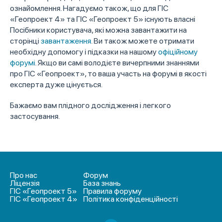
ознайомлення. Нагадуємо також, що для ГІС
«Геопроект 4» та ГІС «Геопроект 5» існують власні
Посібники користувача, які можна завантажити на
сторінці
завантаження
. Ви також можете отримати
необхідну допомогу і підказки на нашому
офіційному
форумі
. Якщо ви самі володієте вичерпними знаннями
про ГІС «Геопроект», то ваша участь на форумі в якості
експерта дуже цінується.
Бажаємо вам плідного дослідження і легкого
застосування.
Про нас
Форум
Ліцензія
База знань
ГІС «Геопроект 5»
Правила форуму
ГІС «Геопроект 4»
Політика конфіденційності