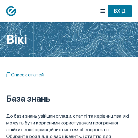
ВХІД
Вікі
Список статей
База знань
До бази знань увійшли огляди, статті та керівництва, які
можуть бути корисними користувачам програмної
лінійки геоінформаційних систем «Геопроект».
Обирайте розділ, що вас цікавить, і статтю для