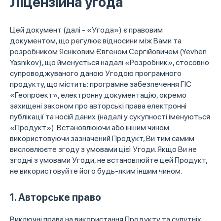
Ліцензійна угода
Цей документ (далі - «Угода») є правовим
документом, що регулює відносини між Вами та
розробником Ясніковим Євгеном Сергійовичем (Yevhen
Yasnikov), що йменується надалі «Розробник», стосовно
супроводжуваного даною Угодою програмного
продукту, що містить: програмне забезпечення ГІС
«Геопроект», електронну документацію, окремо
захищені законом про авторські права електронні
публікації та носій даних (надалі у сукупності іменуються
«Продукт»). Встановлюючи або іншим чином
використовуючи зазначений Продукт, Ви тим самим
висловлюєте згоду з умовами цієї Угоди. Якщо Ви не
згодні з умовами Угоди, не встановлюйте цей Продукт,
не використовуйте його будь-яким іншим чином.
1. Авторське право
Виключні права на використання Продукту та супутніх