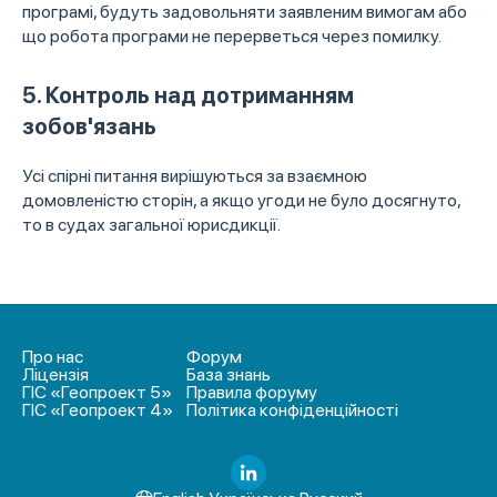
програмі, будуть задовольняти заявленим вимогам або
що робота програми не перерветься через помилку.
5. Контроль над дотриманням
зобов'язань
Усі спірні питання вирішуються за взаємною
домовленістю сторін, а якщо угоди не було досягнуто,
то в судах загальної юрисдикції.
Про нас
Форум
Ліцензія
База знань
ГІС «Геопроект 5»
Правила форуму
ГІС «Геопроект 4»
Політика конфіденційності