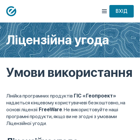
ВХІД
Ліцензійна угода
Умови використання
Лінійка програмних продуктів
ГІС «Геопроект»
надається кінцевому користувачеві безкоштовно, на
основі ліцензії
FreeWare
. Не використовуйте наші
програмні продукти, якщо ви не згодні з умовами
Ліцензійної угоди.