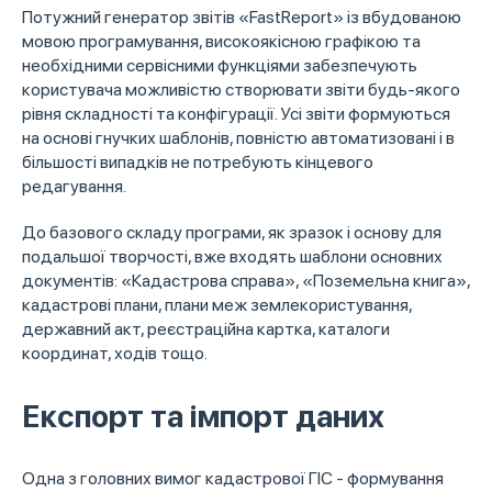
Потужний генератор звітів «FastReport» із вбудованою
мовою програмування, високоякісною графікою та
необхідними сервісними функціями забезпечують
користувача можливістю створювати звіти будь-якого
рівня складності та конфігурації. Усі звіти формуються
на основі гнучких шаблонів, повністю автоматизовані і в
більшості випадків не потребують кінцевого
редагування.
До базового складу програми, як зразок і основу для
подальшої творчості, вже входять шаблони основних
документів: «Кадастрова справа», «Поземельна книга»,
кадастрові плани, плани меж землекористування,
державний акт, реєстраційна картка, каталоги
координат, ходів тощо.
Експорт та імпорт даних
Одна з головних вимог кадастрової ГІС - формування