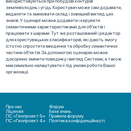
використовуються при побудові контурів
землеволодінь і угідь. Користувач може сам додавати,
видаляти та змінювати склад і зовнішній вигляд цих
знаків. У сценарії можна додавати і керувати
семантичними характеристиками для об'єктів і
працювати з шарами. Тут же розташований і редактор
для користувацьких класифікаторів, які дають змогу
істотно спростити введення та обробку семантичної
частини об'єктів. За допомогою сценарію можна
докорінно змінити поведінку і вигляд Системи, а також
максимально налаштувати її під умови роботи Вашої
організації.
Про нас
Форум
Ліцензія
База знань
ГІС «Геопроект 5»
Правила форуму
ГІС «Геопроект 4»
Політика конфіденційності