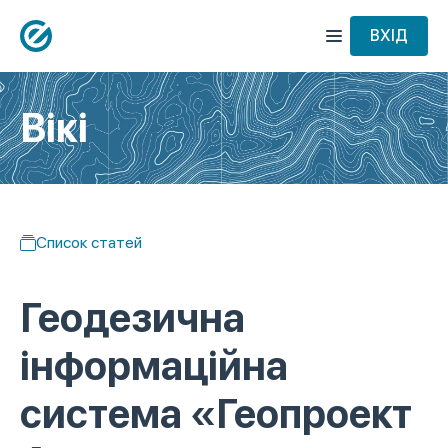
ВХІД
Вікі
Список статей
Геодезична
інформаційна
система «Геопроект