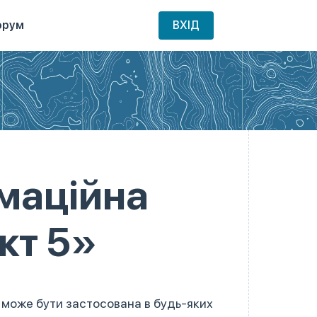
орум
ВХІД
маційна
кт 5»
) може бути застосована в будь-яких