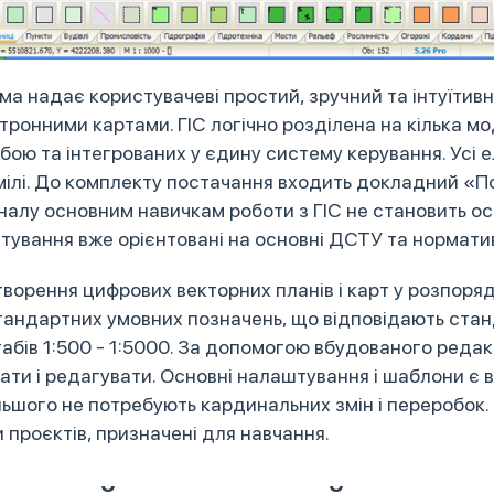
а надає користувачеві простий, зручний та інтуїтив
тронними картами. ГІС логічно розділена на кілька мо
бою та інтегрованих у єдину систему керування. Усі 
мілі. До комплекту постачання входить докладний «П
алу основним навичкам роботи з ГІС не становить ос
тування вже орієнтовані на основні ДСТУ та нормати
творення цифрових векторних планів і карт у розпор
тандартних умовних позначень, що відповідають стан
абів 1:500 - 1:5000. За допомогою вбудованого реда
ати і редагувати. Основні налаштування і шаблони є 
льшого не потребують кардинальних змін і переробок.
 проєктів, призначені для навчання.