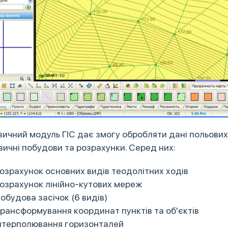
ичний модуль ГІС дає змогу обробляти дані польових
зичні побудови та розрахунки. Серед них:
озрахунок основних видів теодолітних ходів
озрахунок лінійно-кутових мереж
обудова засічок (6 видів)
рансформування координат пунктів та об'єктів
нтерполювання горизонталей