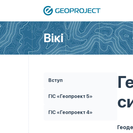
Вікі
Г
Вступ
с
ГІС «Геопроект 5»
ГІС «Геопроект 4»
Геоде