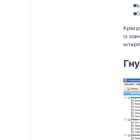
І
Г
Крім 
із зов
інтер
Гну