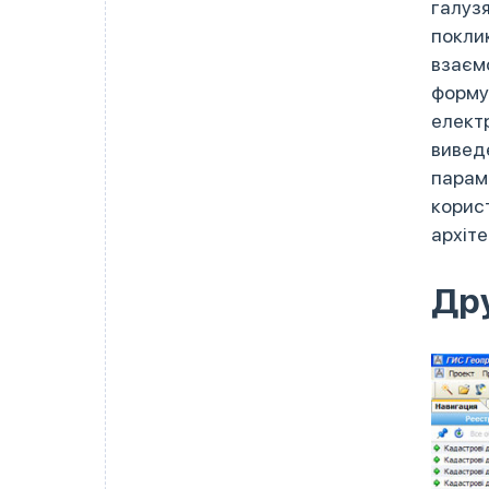
галузя
поклик
взаєм
форму
електр
виведе
параме
корист
архіте
Др