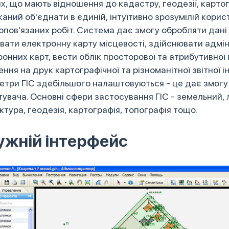
х, що мають відношення до кадастру, геодезії, карто
аний об'єднати в єдиній, інтуїтивно зрозумілій корист
опов'язаних робіт. Система дає змогу обробляти дані
вати електронну карту місцевості, здійснювати адмін
онних карт, вести облік просторової та атрибутивної 
ння на друк картографічної та різноманітної звітної і
три ГІС здебільшого налаштовуються - це дає змогу п
увача. Основні сфери застосування ГІС - земельний, 
ктура, геодезія, картографія, топографія тощо.
ужній інтерфейс