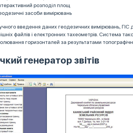
нтерактивний розподіл площ
еодезичні засоби вимірювань
ручного введення даних геодезичних вимірювань, ГІС 
нішніх файлів і електронних тахеометрів. Система та
полювання горизонталей за результатами топографічн
чкий генератор звітів