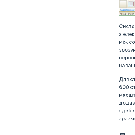
Систем
з елек
між со
зрозу
персон
налаш
Для с
600 с
масшт
додав
здебі
зразки