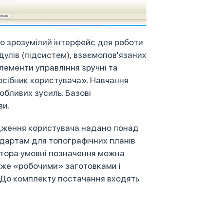
но зрозумілий інтерфейс для роботи
дулів (підсистем), взаємопов'язаних
елементи управління зручні та
осібник користувача». Навчання
обливих зусиль. Базові
ви.
ядження користувача надано понад
дартам для топографічних планів
ктора умовні позначення можна
вже «робочими» заготовками і
 До комплекту постачання входять