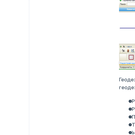
Геодез
геоде
Р
Р
П
Т
І